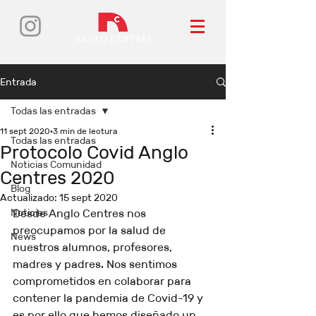
Entrada
Todas las entradas
11 sept 2020
3 min de lectura
Todas las entradas
Protocolo Covid Anglo
Noticias Comunidad
Centres 2020
Blog
Actualizado:
15 sept 2020
Noticies
Desde Anglo Centres nos 
preocupamos por la salud de 
News
nuestros alumnos, profesores, 
madres y padres. Nos sentimos 
comprometidos en colaborar para 
contener la pandemia de Covid-19 y 
es por ello que hemos diseñado un 