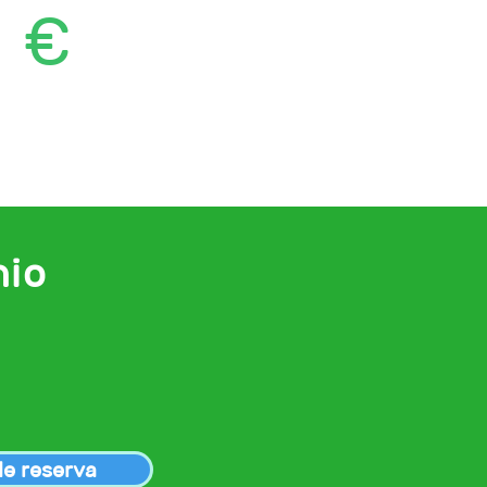
5 €
nio
de reserva