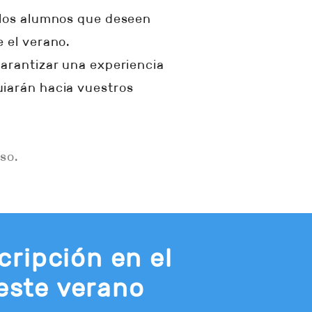
a los alumnos que deseen
 el verano.
garantizar una experiencia
uiarán hacia vuestros
so.
ripción en el
este verano