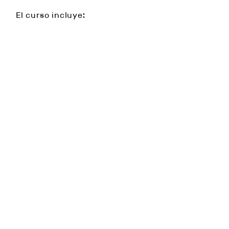
El curso incluye:
Puesta a punto de dispositivos
Filmación de proyectos
Licencias
Recursos interactivos
Precio por quincena:
171€
En el siguiente video Adrián nos
amplía la información de estos