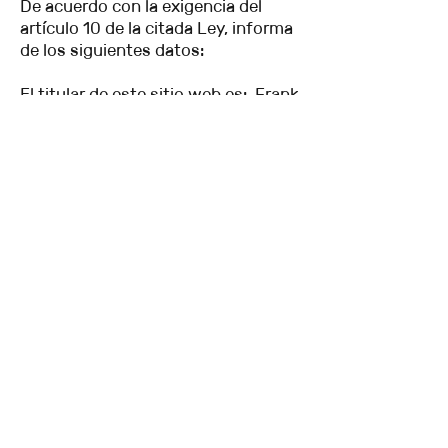
De acuerdo con la exigencia del
artículo 10 de la citada Ley, informa
de los siguientes datos:
El titular de este sitio web es: Frank
Joel Bianchi
NIF:
48006216
-H
Domicilio social: Pasaje Lanzarote
Bajos 1-3, 43006 Tarragona