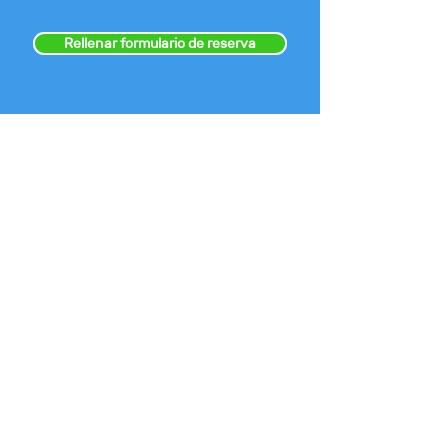
Rellenar formulario de reserva
O llama a tu Academia directamente:
Tel. San Pedro
Tel. Pallaresos
Tel. La Granja