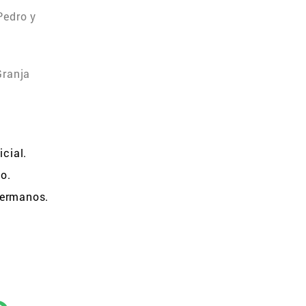
Pedro y
Granja
icial.
jo.
hermanos.