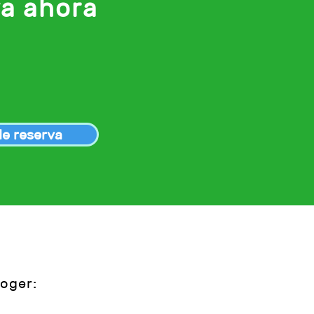
va ahora
de reserva
oger: