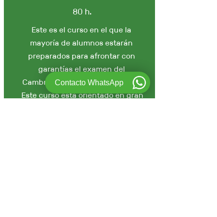
80 h.
Este es el curso en el que la
mayoría de alumnos estarán
preparados para afrontar con
garantías el examen del
Cambridge First Certificate (FCE).
Contacto WhatsApp
Este curso está orientado en gran
medida para poder desarrollar los
conocimientos necesarios y las
técnicas adecuadas para poder
conseguir un título oficial de nivel
alto.
Entenderás texto escrito a nivel
detallado y podrás escribir
composiciones descriptivas y
narrativas, informes y cartas