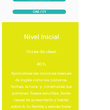
CAE / C1
Nivel Inicial
Horas de clase
40 h.
Aprenderás las nociones básicas
de inglés como los números,
fechas, la hora y construirás tus
primeras frases sencillas. Serás
capaz de presentarte y hablar
sobre ti, tu familia y sabrás tratar