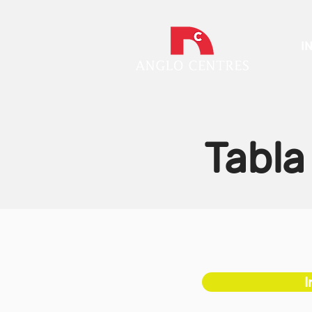
I
Tabla
I