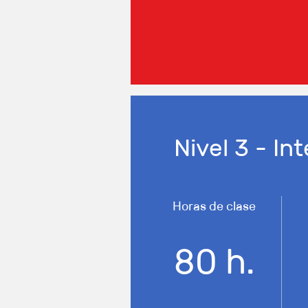
Nivel 3 - I
Horas de clase
80 h.