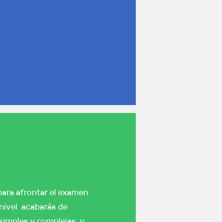
para afrontar el examen
e nivel acabarás de
 simples y complejas, y