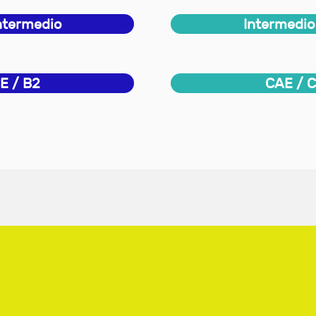
ntermedio
Intermedio
E / B2
CAE / C