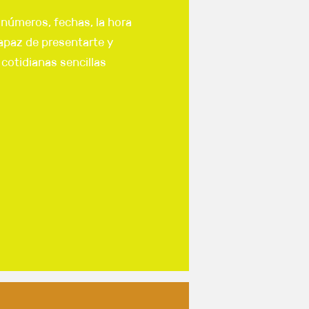
 números, fechas, la hora
capaz de presentarte y
 cotidianas sencillas