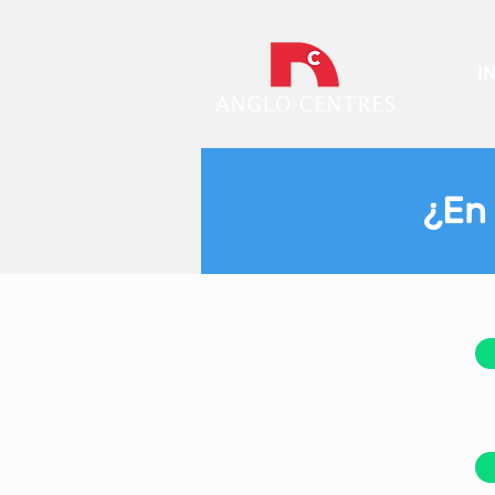
I
¿En 