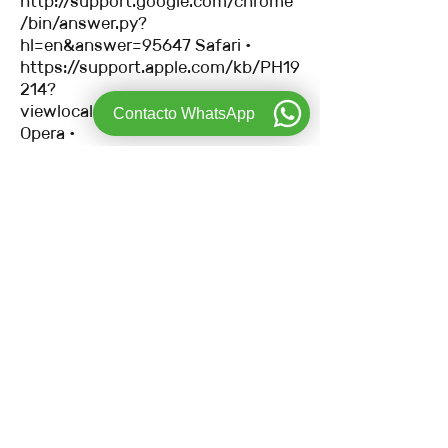
http://support.google.com/chrome
/bin/answer.py?
hl=en&answer=95647
Safari •
https://support.apple.com/kb/PH19
214?
viewlocale=es_ES&locale=es_ES
Contacto WhatsApp
Opera •
http://help.opera.com/Windows/11.
50/es-ES/cookies.html
¿QUÉ
DERECHOS TIENES SOBRE LOS
DATOS PERSONALES
APORTADOS? Como usuario,
puedes ejercitar los siguientes
derechos: • Derecho de acceso:
Tienes derecho a obtener por parte
de la empresa confirmación de si se
están tratando o no tus datos
personales que, y en su caso, qué
datos trata. • Derecho de
rectificación: Tienes derecho a
obtener por parte de la empresa, la