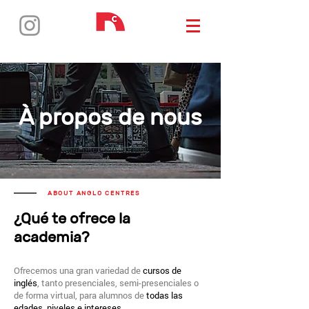
À propos de nous
ABOUT ANGLO CENTRES
¿Qué te ofrece la
academia?
Ofrecemos una gran variedad de
cursos de
inglés
, tanto presenciales, semi-presenciales o
de forma virtual, para alumnos de
todas las
edades, niveles e intereses.